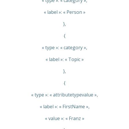
« type »: « category »,
« label »: « Person »
},
{
« type »: « category »,
« label »: « Topic »
},
{
« type »: « attributetypevalue »,
« label »: « FirstName »,
« value »: « Franz »