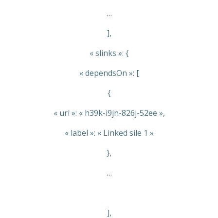
…
],
« slinks »: {
« dependsOn »: [
{
« uri »: « h39k-i9jn-826j-52ee »,
« label »: « Linked sile 1 »
},
…
],