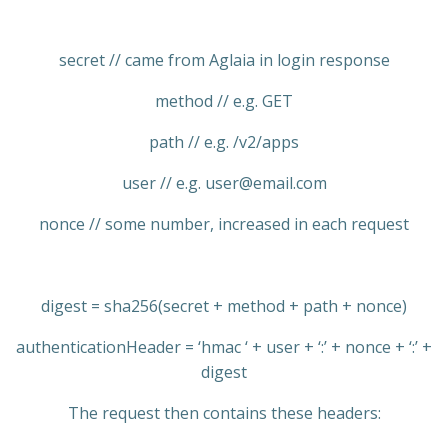
secret // came from Aglaia in login response
method // e.g. GET
path // e.g. /v2/apps
user // e.g. user@email.com
nonce // some number, increased in each request
digest = sha256(secret + method + path + nonce)
authenticationHeader = ‘hmac ‘ + user + ‘:’ + nonce + ‘:’ +
digest
The request then contains these headers: