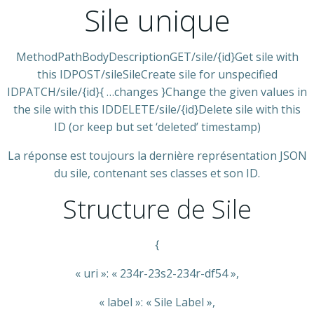
Sile unique
MethodPathBodyDescriptionGET/sile/{id}Get sile with
this IDPOST/sileSileCreate sile for unspecified
IDPATCH/sile/{id}{ …changes }Change the given values in
the sile with this IDDELETE/sile/{id}Delete sile with this
ID (or keep but set ‘deleted’ timestamp)
La réponse est toujours la dernière représentation JSON
du sile, contenant ses classes et son ID.
Structure de Sile
{
« uri »: « 234r-23s2-234r-df54 »,
« label »: « Sile Label »,