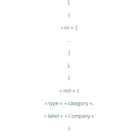
},
{
« or »: [
…
]
},
{
« not »: {
« type »: « category »,
« label »: « Company »
}