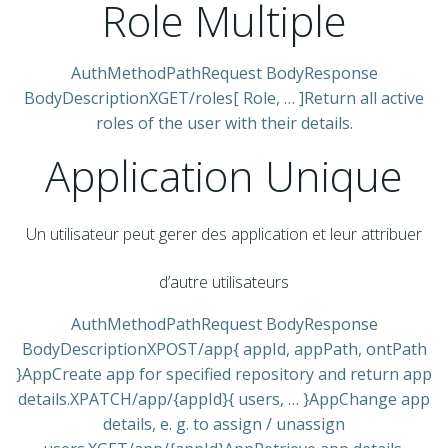
Role Multiple
AuthMethodPathRequest BodyResponse
BodyDescriptionXGET/roles[ Role, … ]Return all active
roles of the user with their details.
Application Unique
Un utilisateur peut gerer des application et leur attribuer
d’autre utilisateurs
AuthMethodPathRequest BodyResponse
BodyDescriptionXPOST/app{ appId, appPath, ontPath
}AppCreate app for specified repository and return app
details.XPATCH/app/{appId}{ users, … }AppChange app
details, e. g. to assign / unassign