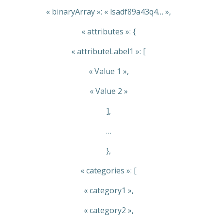
« binaryArray »: « lsadf89a43q4… »,
« attributes »: {
« attributeLabel1 »: [
« Value 1 »,
« Value 2 »
],
…
},
« categories »: [
« category1 »,
« category2 »,