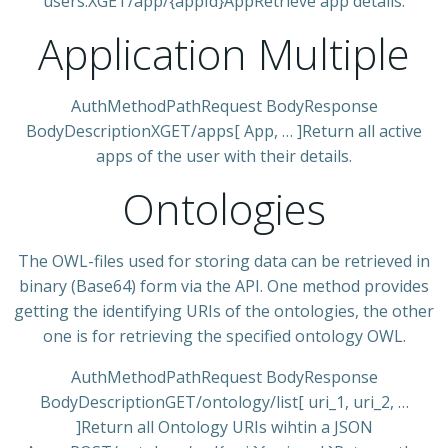
users.XGET/app/{appId}AppRetrieve app details.
Application Multiple
AuthMethodPathRequest BodyResponse
BodyDescriptionXGET/apps[ App, … ]Return all active
apps of the user with their details.
Ontologies
The OWL-files used for storing data can be retrieved in
binary (Base64) form via the API. One method provides
getting the identifying URIs of the ontologies, the other
one is for retrieving the specified ontology OWL.
AuthMethodPathRequest BodyResponse
BodyDescriptionGET/ontology/list[ uri_1, uri_2, …
]Return all Ontology URIs wihtin a JSON