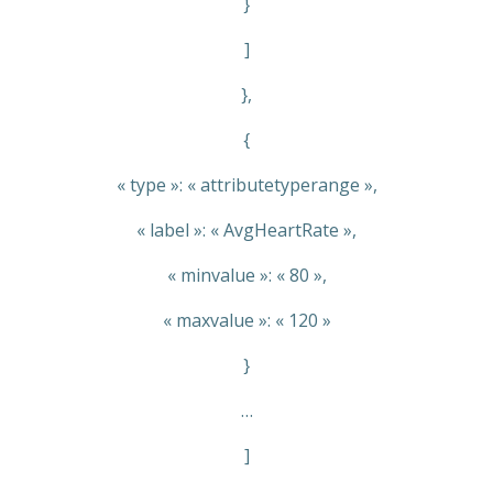
}
]
},
{
« type »: « attributetyperange »,
« label »: « AvgHeartRate »,
« minvalue »: « 80 »,
« maxvalue »: « 120 »
}
…
]