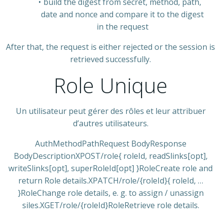
build the digest from secret, method, path,
date and nonce and compare it to the digest
in the request
After that, the request is either rejected or the session is
retrieved successfully.
Role Unique
Un utilisateur peut gérer des rôles et leur attribuer
d’autres utilisateurs.
AuthMethodPathRequest BodyResponse
BodyDescriptionXPOST/role{ roleId, readSlinks[opt],
writeSlinks[opt], superRoleId[opt] }RoleCreate role and
return Role details.XPATCH/role/{roleId}{ roleId, …
}RoleChange role details, e. g. to assign / unassign
siles.XGET/role/{roleId}RoleRetrieve role details.