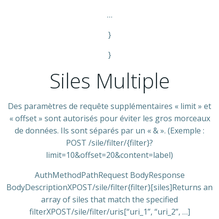
…
}
}
Siles Multiple
Des paramètres de requête supplémentaires « limit » et
« offset » sont autorisés pour éviter les gros morceaux
de données. Ils sont séparés par un « & ». (Exemple :
POST /sile/filter/{filter}?
limit=10&offset=20&content=label)
AuthMethodPathRequest BodyResponse
BodyDescriptionXPOST/sile/filter{filter}[siles]Returns an
array of siles that match the specified
filterXPOST/sile/filter/uris[“uri_1”, “uri_2”, …]